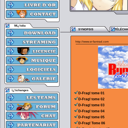
Mï¿½dia
SYNOPSIS
TÉLÉCH
http://www.sr-fantrad.com
ï¿½changes
D-Frag! tome 01
D-Frag! tome 02
D-Frag! tome 03
D-Frag! tome 04
D-Frag! tome 05
D-Frag! Tome 06