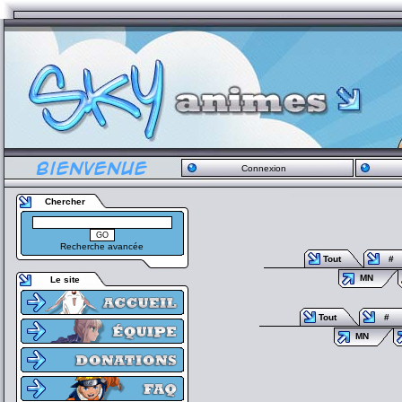
Connexion
Chercher
Recherche avancée
Tout
#
MN
Le site
Tout
#
MN