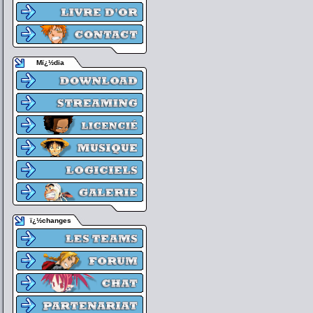
Mï¿½dia
ï¿½changes