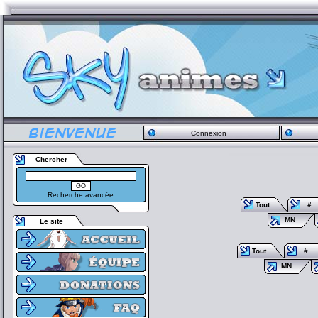
Connexion
Chercher
Recherche avancée
Tout
#
MN
Le site
Tout
#
MN