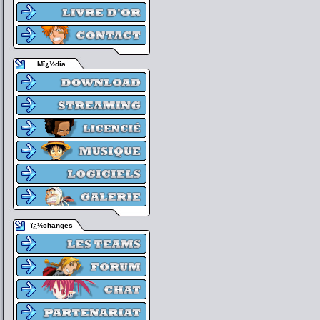
Mï¿½dia
ï¿½changes