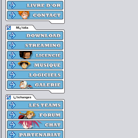
Mï¿½dia
ï¿½changes