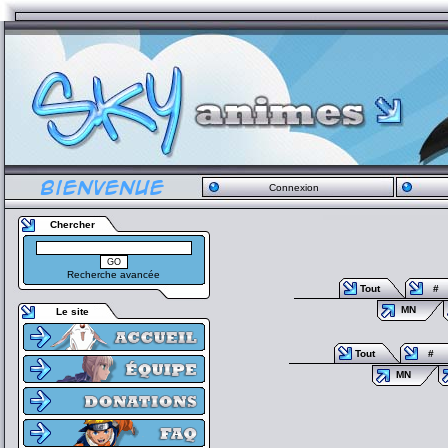
Connexion
Chercher
Recherche avancée
Tout
#
MN
Le site
Tout
#
MN