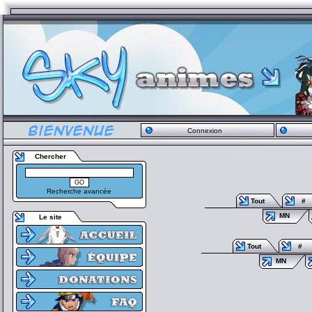
Connexion
Chercher
Recherche avancée
Tout
#
MN
Le site
Tout
#
MN