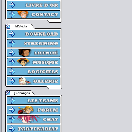
Mï¿½dia
ï¿½changes