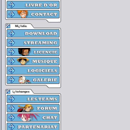
Mï¿½dia
ï¿½changes