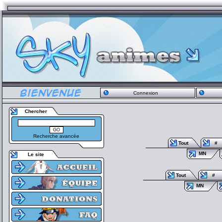
Connexion
Chercher
Recherche avancée
Tout
#
MN
Le site
Tout
#
MN