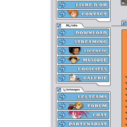
Mï¿½dia
ï¿½changes