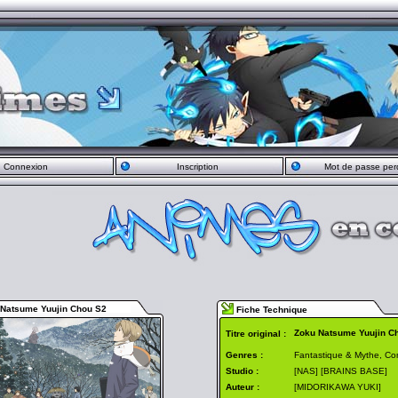
Connexion
Inscription
Mot de passe per
Natsume Yuujin Chou S2
Fiche Technique
Zoku Natsume Yuujin C
Titre original :
Genres :
Fantastique & Mythe, C
Studio :
[NAS] [BRAINS BASE]
Auteur :
[MIDORIKAWA YUKI]