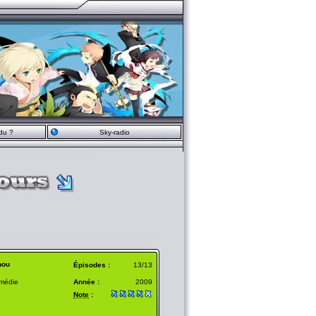
du ?
Sky-radio
hou
Épisodes :
13/13
omédie
Année :
2009
Note
: