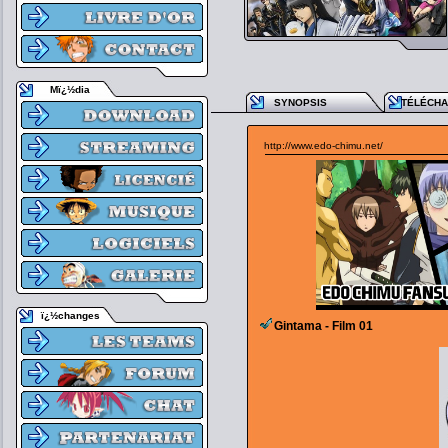
Mï¿½dia
SYNOPSIS
TÉLÉCH
http://www.edo-chimu.net/
ï¿½changes
Gintama - Film 01