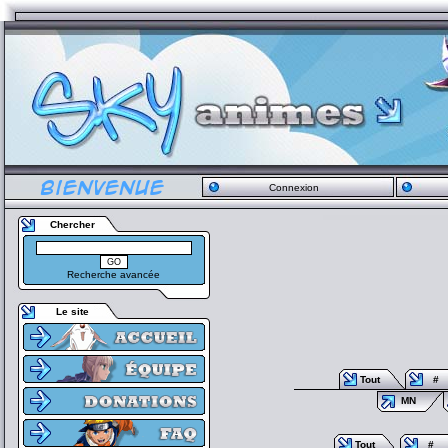
Connexion
Chercher
Recherche avancée
Le site
Tout
#
MN
Tout
#