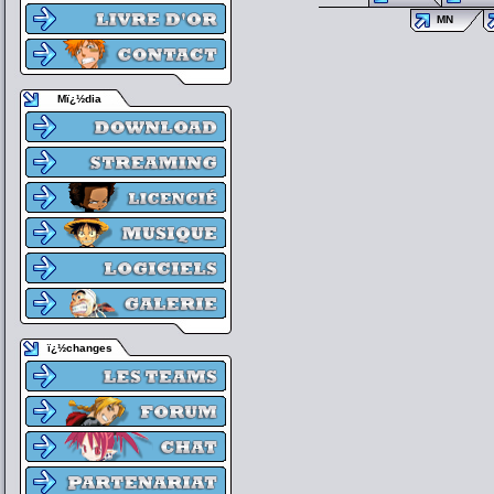
MN
Mï¿½dia
ï¿½changes