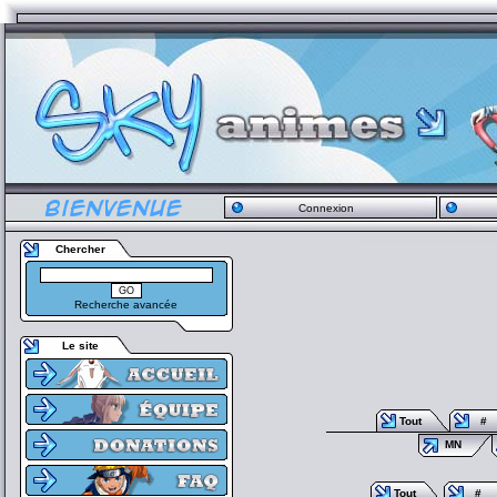
Connexion
Chercher
Recherche avancée
Le site
Tout
#
MN
Tout
#