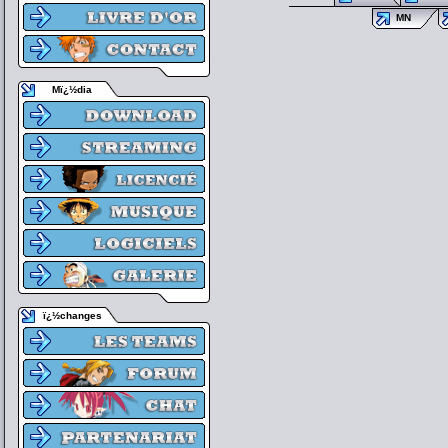
MN
Mï¿½dia
ï¿½changes