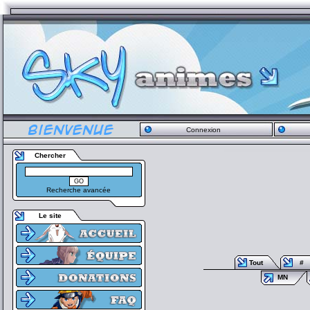
Connexion
Chercher
Recherche avancée
Le site
Tout
#
MN