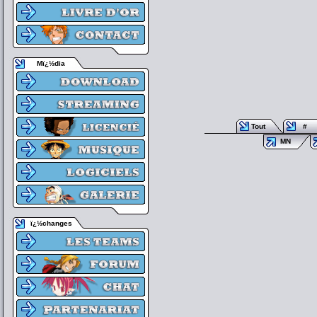
Mï¿½dia
Tout
#
MN
ï¿½changes