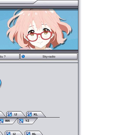
du ?
Sky-radio
IJ
KL
WX
YZ
IJ
KL