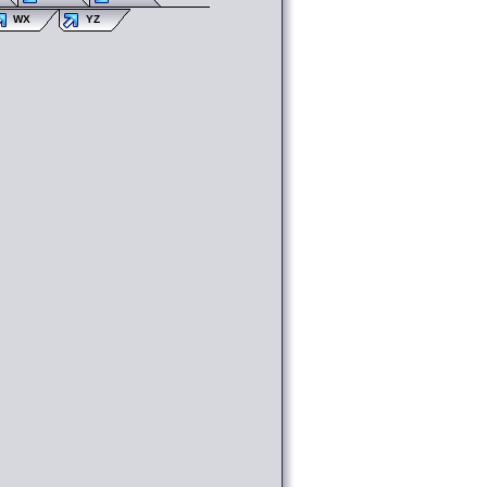
WX
YZ