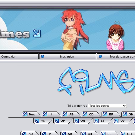
Connexion
Inscription
Mot de passe per
Tri par genre :
Tout
#
AB
CD
EF
GH
MN
OP
QR
ST
UV
Tout
#
AB
CD
EF
GH