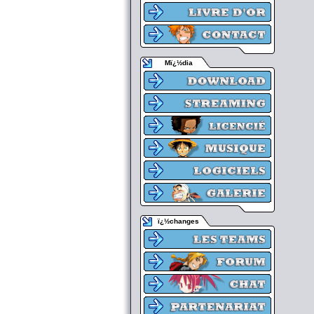
Mï¿½dia
ï¿½changes