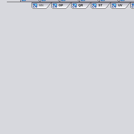
MN
OP
QR
ST
UV