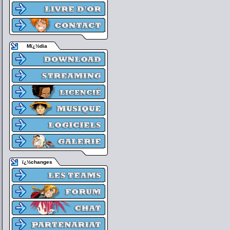
Mï¿½dia
ï¿½changes