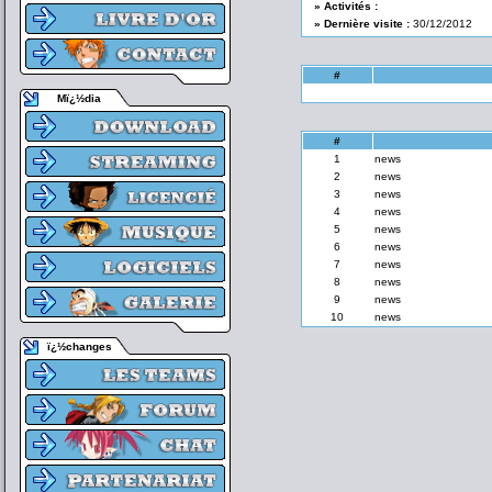
» Activités :
» Dernière visite :
30/12/2012
#
Mï¿½dia
#
1
news
2
news
3
news
4
news
5
news
6
news
7
news
8
news
9
news
10
news
ï¿½changes