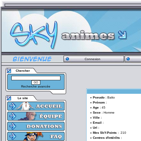
Connexion
Chercher
Recherche avancée
» Pseudo :
Balto
Le site
» Prénom :
» Age :
45
» Sexe :
Homme
» Ville :
» Email :
» Url :
» Mes SkY-Points :
210
» Centres d'intérêts :