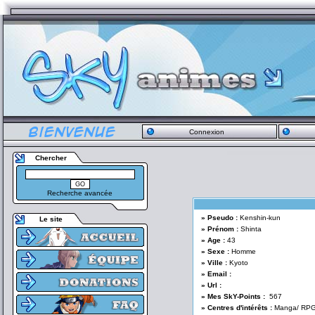
Connexion
Chercher
Recherche avancée
» Pseudo :
Kenshin-kun
Le site
» Prénom :
Shinta
» Age :
43
» Sexe :
Homme
» Ville :
Kyoto
» Email :
» Url :
» Mes SkY-Points :
567
» Centres d'intérêts :
Manga/ RPG