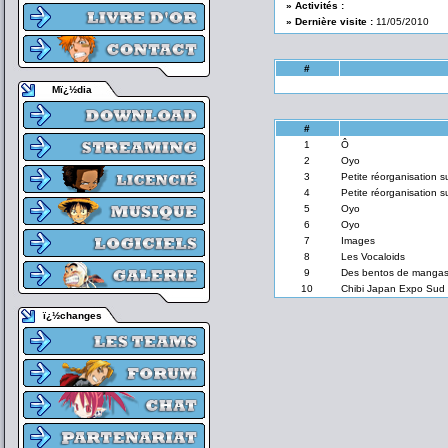
» Activités :
» Dernière visite :
11/05/2010
#
Mï¿½dia
#
1
Ô
2
Oyo
3
Petite réorganisation su
4
Petite réorganisation su
5
Oyo
6
Oyo
7
Images
8
Les Vocaloids
9
Des bentos de mangas 
10
Chibi Japan Expo Sud 
ï¿½changes