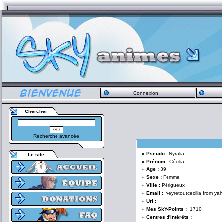
Connexion
Chercher
Recherche avancée
» Pseudo :
Nyralia
Le site
» Prénom :
Cécilia
» Age :
39
» Sexe :
Femme
» Ville :
Périgueux
» Email :
veyretoutcecilia from yah
» Url :
» Mes SkY-Points :
1710
» Centres d'intérêts :