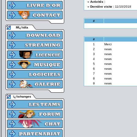
» Activités :
» Dernière visite :
11/10/2018
#
Mï¿½dia
#
1
Merci
2
news
3
news
4
news
5
news
6
news
7
news
8
news
9
news
ï¿½changes