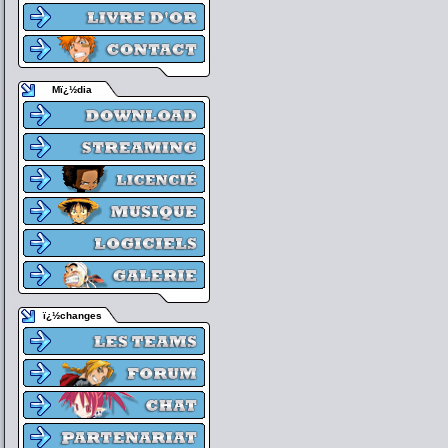
Mï¿½dia
ï¿½changes