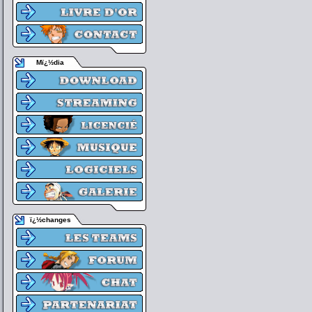
Mï¿½dia
ï¿½changes