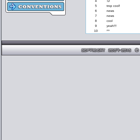
4
:D
5
trop cool!
6
news
7
news
8
cool
9
yeah!!!
10
^^