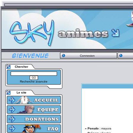
Connexion
Chercher
Recherche avancée
Le site
» Pseudo :
mayura