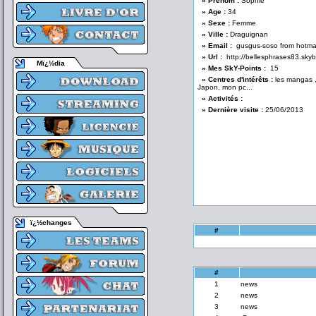
» Prénom :
Sophie
» Age :
34
» Sexe :
Femme
» Ville :
Draguignan
» Email :
gusgus-soso from hotmai
» Url :
http://bellesphrases83.sky
Mï¿½dia
» Mes SkY-Points :
15
» Centres d'intérêts :
les mangas ,
Japon, mon pc...
» Activités :
» Dernière visite :
25/06/2013
ï¿½changes
#
#
1
news
2
news
3
news