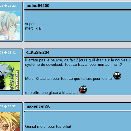
laulau94200
/08 � 23:23
super
merci kjal
KaKaShi234
/08 � 23:31
Il arrête pas le pauvre, ca fait 2 jours qu'il était sur le nouveau
système de download. Tout ce travail pour rien au final :X
Merci Khalahan pour tout ce que tu fais pour le site
/me offre une glace à khalahan
maxenceh50
/08 � 09:52
Genial merci pour tes effort