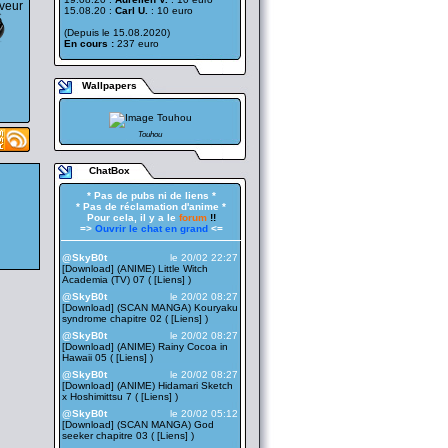
rveur
15.08.20 :
Carl U.
: 10 euro
(Depuis le 15.08.2020)
En cours :
237 euro
Wallpapers
Touhou
ChatBox
* Pas de pubs ni de liens *
* Pas de réclamation d'anime *
Pour cela, il y a le
forum
!!
=>
Ouvrir le chat en grand
<=
——————————————————
@SkyB0t
le 20/02 22:27
[Download] (ANIME) Little Witch
Academia (TV) 07 ( [
Liens
] )
@SkyB0t
le 20/02 08:27
[Download] (SCAN MANGA) Kouryaku
syndrome chapitre 02 ( [
Liens
] )
@SkyB0t
le 20/02 08:27
[Download] (ANIME) Rainy Cocoa in
Hawaii 05 ( [
Liens
] )
@SkyB0t
le 20/02 08:27
[Download] (ANIME) Hidamari Sketch
x Hoshimittsu 7 ( [
Liens
] )
@SkyB0t
le 20/02 05:12
[Download] (SCAN MANGA) God
seeker chapitre 03 ( [
Liens
] )