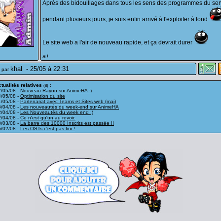
Après des bidouillages dans tous les sens des programmes du se
pendant plusieurs jours, je suis enfin arrivé à l'exploiter à fond
Le site web a l'air de nouveau rapide, et ça devrait durer
a+
khal
-
25/05 à 22:31
 par
tualités relatives
:
(8)
7/05/08 -
Nouveau Rayon sur AnimeHA :)
4/05/08 -
Optimisation du site
1/05/08 -
Partenariat avec Teams et Sites web (maj)
6/04/08 -
Les nouveautés du week-end sur AnimeHA
2/04/08 -
Les Nouveautés du week end :)
2/04/08 -
Ce n'est qu'un au revoir.
8/03/08 -
La barre des 10000 Inscrits est passée !!
5/02/08 -
Les OSTs c'est pas fini !