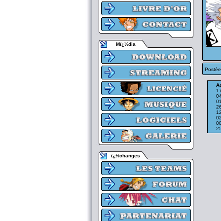
Mï¿½dia
Postée
Ac
1
0
0
2
1
0
0
2
ï¿½changes