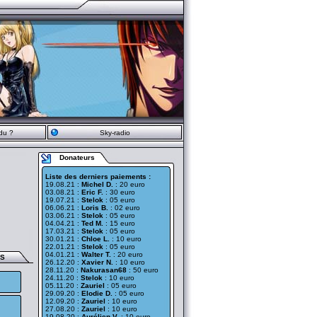
du ?
Sky-radio
Donateurs
Liste des derniers paiements :
19.08.21 :
Michel D.
: 20 euro
03.08.21 :
Eric F.
: 30 euro
19.07.21 :
Stelok
: 05 euro
06.06.21 :
Loris B.
: 02 euro
03.06.21 :
Stelok
: 05 euro
04.04.21 :
Ted M.
: 15 euro
17.03.21 :
Stelok
: 05 euro
30.01.21 :
Chloe L.
: 10 euro
22.01.21 :
Stelok
: 05 euro
04.01.21 :
Walter T.
: 20 euro
ES
26.12.20 :
Xavier N.
: 10 euro
28.11.20 :
Nakurasan68
: 50 euro
24.11.20 :
Stelok
: 10 euro
05.11.20 :
Zauriel
: 05 euro
29.09.20 :
Elodie D.
: 05 euro
12.09.20 :
Zauriel
: 10 euro
27.08.20 :
Zauriel
: 10 euro
19.08.20 :
Aurélien V.
: 10 euro