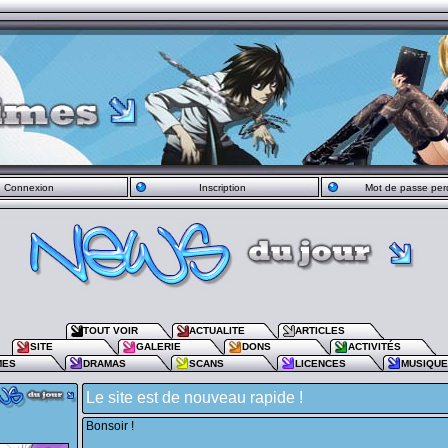
Connexion
Inscription
Mot de passe per
TOUT VOIR
ACTUALITE
ARTICLES
SITE
GALERIE
DONS
ACTIVITÉS
MES
DRAMAS
SCANS
LICENCES
MUSIQU
Le site est de nouveau rapide !
Bonsoir !