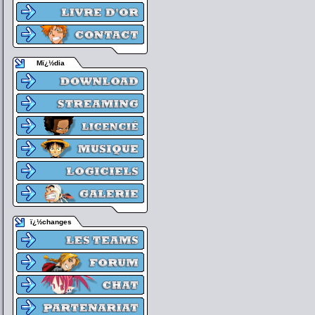
Mï¿½dia
ï¿½changes