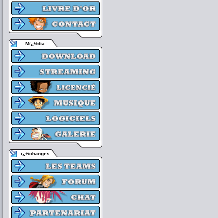
Mï¿½dia
ï¿½changes