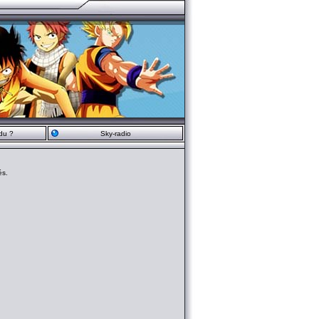
du ?
Sky-radio
és.