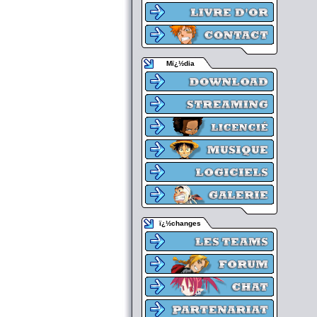
Mï¿½dia
ï¿½changes