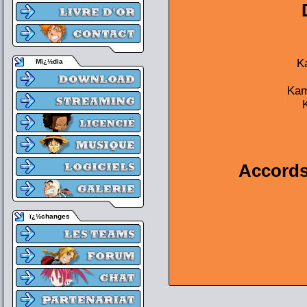
K
Mï¿½dia
Kam
Accords
ï¿½changes