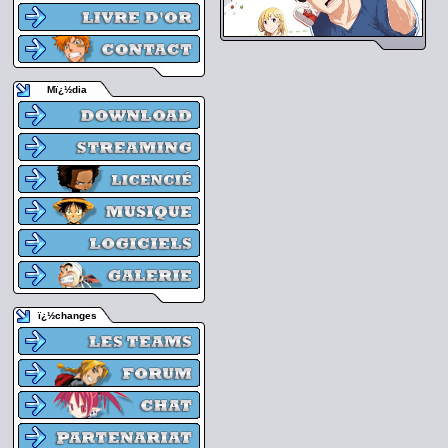
Mï¿½dia
ï¿½changes