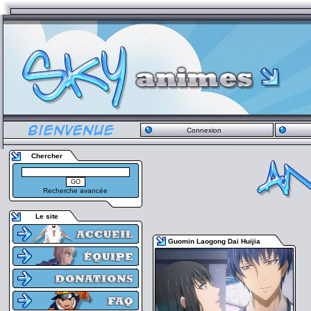
Connexion
Chercher
Recherche avancée
Le site
Guomin Laogong Dai Huijia