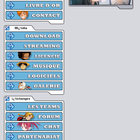
Mï¿½dia
ï¿½changes