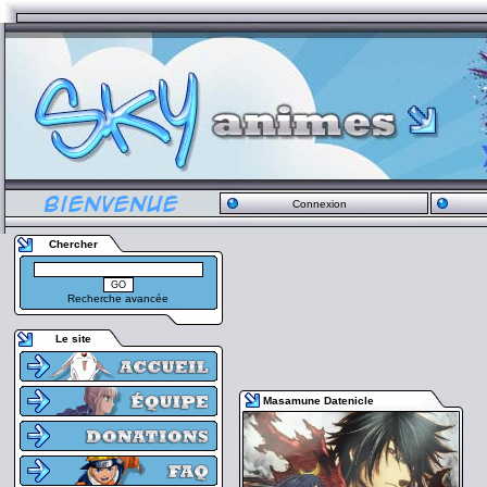
Connexion
Chercher
Recherche avancée
Le site
Masamune Datenicle