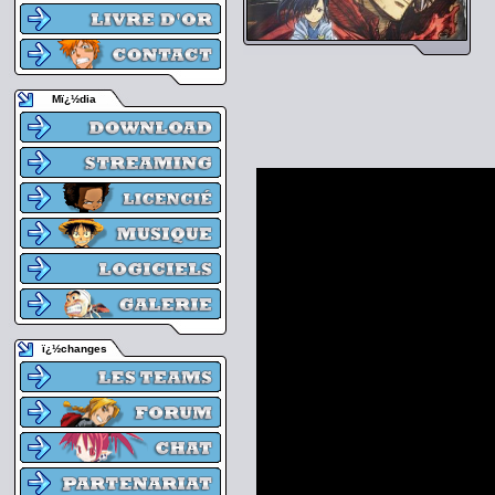
Mï¿½dia
ï¿½changes