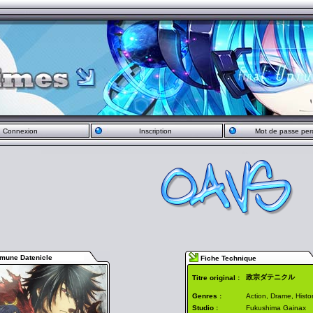
Connexion
Inscription
Mot de passe per
mune Datenicle
Fiche Technique
政宗ダテニクル
Titre original :
Genres :
Action, Drame, Histo
Studio :
Fukushima Gainax