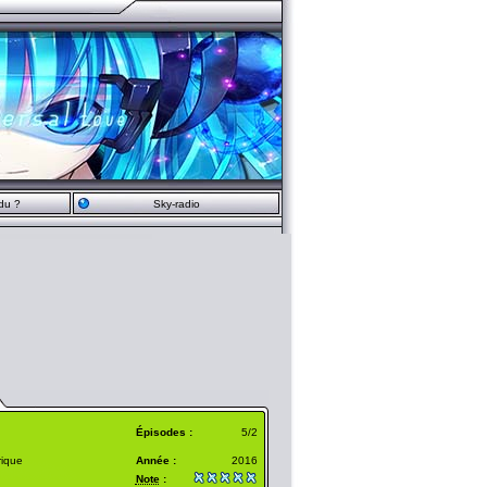
du ?
Sky-radio
Épisodes :
5/2
rique
Année :
2016
Note
: