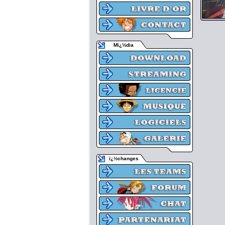
Mï¿½dia
ï¿½changes