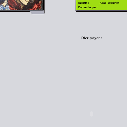
Auteur :
Asao Yoshinori
Conseillé par :
Divx player :