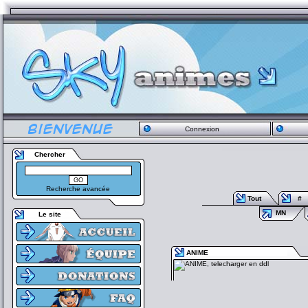
Connexion
Chercher
Recherche avancée
Tout
#
MN
Le site
ANIME