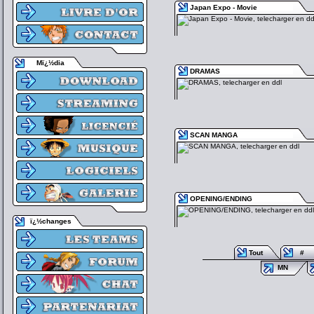
Japan Expo - Movie
Mï¿½dia
DRAMAS
SCAN MANGA
OPENING/ENDING
ï¿½changes
Tout
#
MN