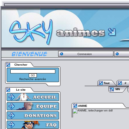
Connexion
Chercher
Recherche avancée
Tout
#
MN
Le site
ANIME