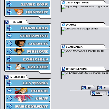
Japan Expo - Movie
Mï¿½dia
DRAMAS
SCAN MANGA
OPENING/ENDING
ï¿½changes
Tout
#
MN