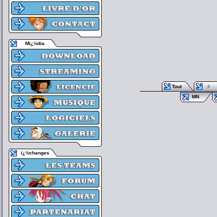
Mï¿½dia
Tout
#
MN
ï¿½changes