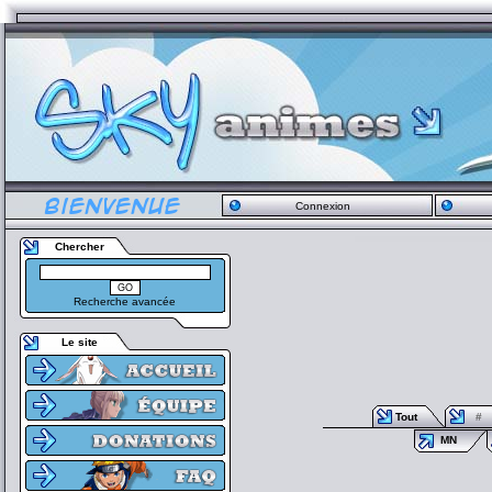
Connexion
Chercher
Recherche avancée
Le site
Tout
#
MN