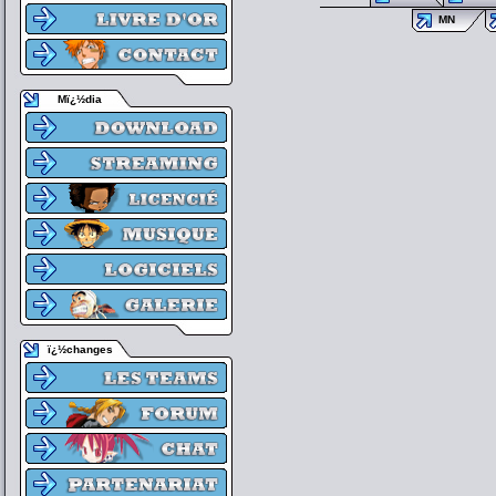
MN
Mï¿½dia
ï¿½changes