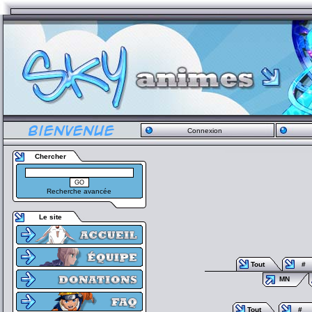
Connexion
Chercher
Recherche avancée
Le site
Tout
#
MN
Tout
#