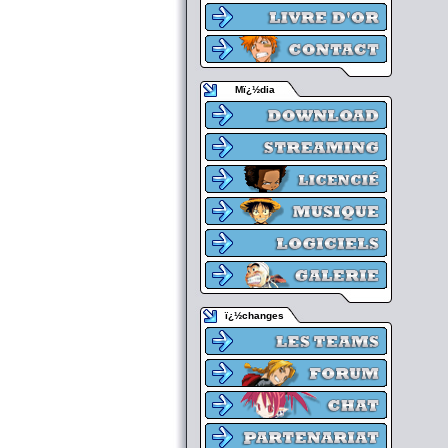
Mï¿½dia
ï¿½changes