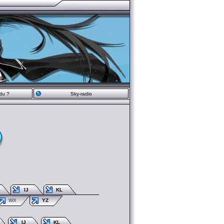
du ?
Sky-radio
IJ
KL
WX
YZ
IJ
KL