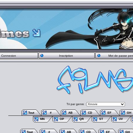
Connexion
Inscription
Mot de passe per
Tri par genre :
Tout
#
AB
CD
EF
GH
MN
OP
QR
ST
UV
Tout
#
AB
CD
EF
GH