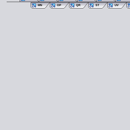
MN
OP
QR
ST
UV