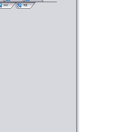
WX
YZ