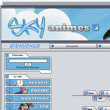
Connexion
Chercher
Recherche avancée
Le site
Tout
#
MN
Tout
#