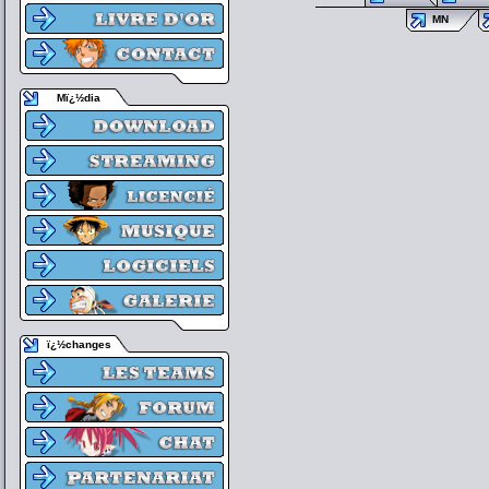
MN
Mï¿½dia
ï¿½changes