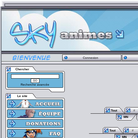
Connexion
Chercher
Recherche avancée
Le site
Tout
#
MN
Tout
#
MN