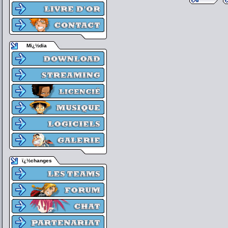
Mï¿½dia
ï¿½changes