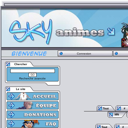
Connexion
Chercher
Recherche avancée
Le site
Tout
#
MN
Tout
#