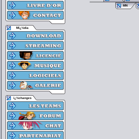
MN
Mï¿½dia
ï¿½changes