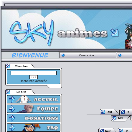
Connexion
Chercher
Recherche avancée
Le site
Tout
#
MN
Tout
#