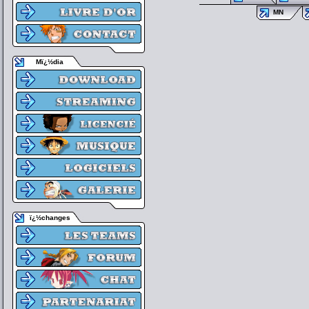
MN
Mï¿½dia
ï¿½changes