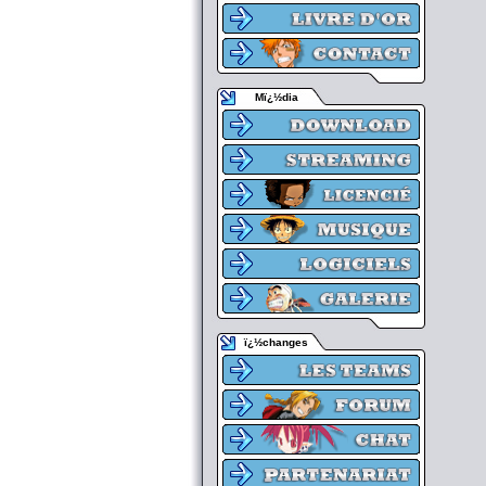
Mï¿½dia
ï¿½changes