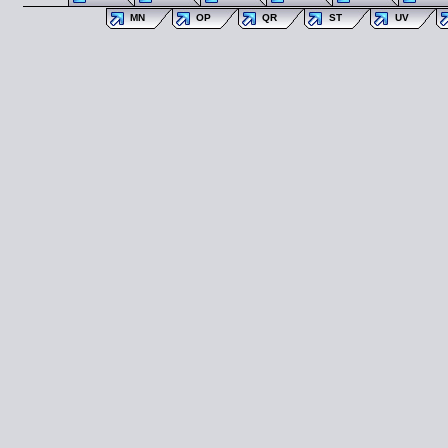
MN
OP
QR
ST
UV