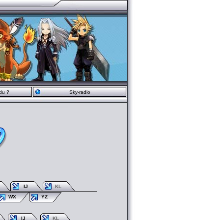
du ?
Sky-radio
IJ
KL
WX
YZ
IJ
KL