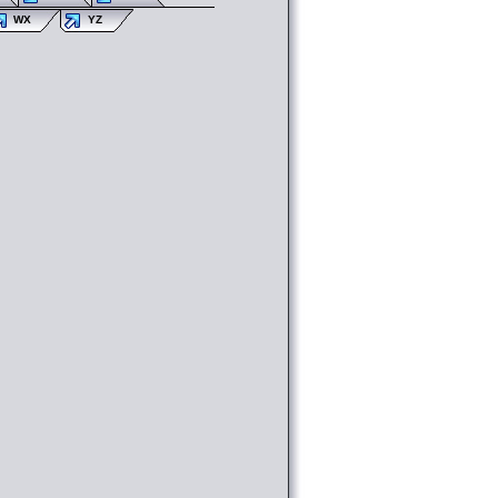
WX
YZ