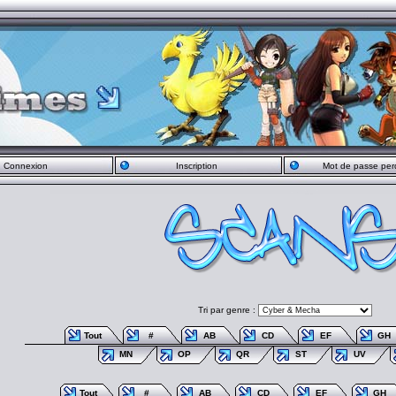
Connexion
Inscription
Mot de passe per
Tri par genre :
Tout
#
AB
CD
EF
GH
MN
OP
QR
ST
UV
Tout
#
AB
CD
EF
GH