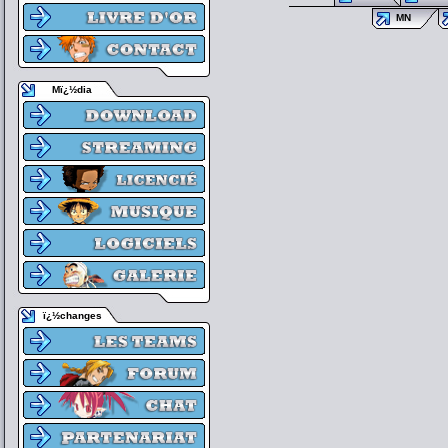
MN
Mï¿½dia
ï¿½changes