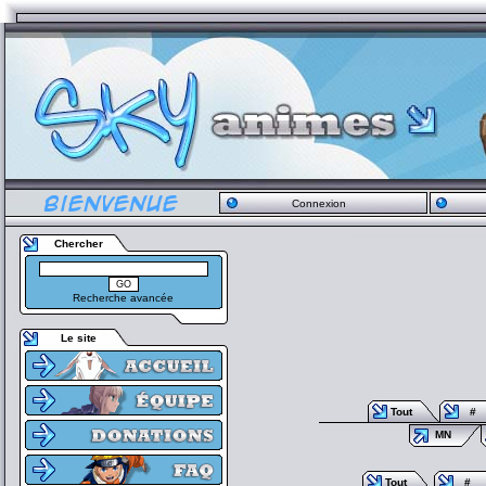
Connexion
Chercher
Recherche avancée
Le site
Tout
#
MN
Tout
#