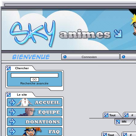
Connexion
Chercher
Recherche avancée
Le site
Tout
#
MN
Tout
#