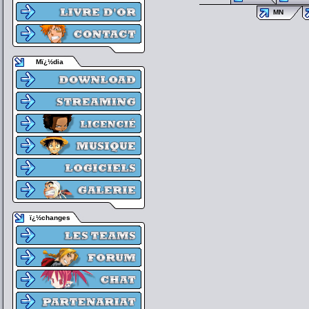
MN
Mï¿½dia
ï¿½changes