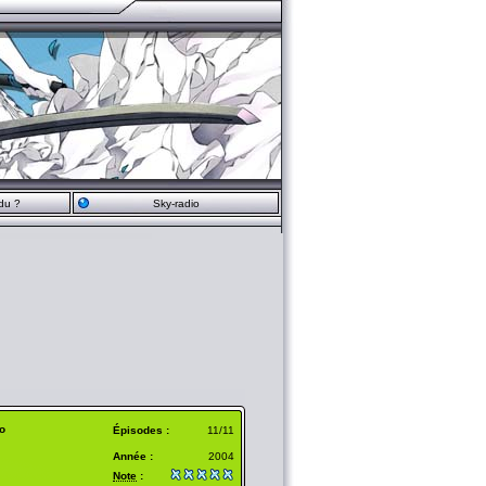
du ?
Sky-radio
o
Épisodes :
11/11
Année :
2004
Note
: