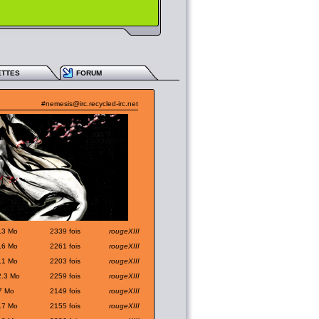
ETTES
FORUM
#nemesis@irc.recycled-irc.net
.3 Mo
2339 fois
rougeXIII
.6 Mo
2261 fois
rougeXIII
.1 Mo
2203 fois
rougeXIII
2.3 Mo
2259 fois
rougeXIII
7 Mo
2149 fois
rougeXIII
.7 Mo
2155 fois
rougeXIII