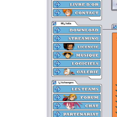
Mï¿½dia
ï¿½changes