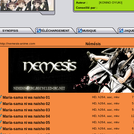
Auteur :
[KONNO OYUKI]
Conseillé par :
SYNOPSIS
TÉLÉCHARGEMENT
MUSIQUE
JAQU
http://nemesis-anime.com
Némésis
Maria-sama ni wa naisho 01
HD, h264, aac, mkv
7
Maria-sama ni wa naisho 02
HD, h264, aac, mkv
5
Maria-sama ni wa naisho 03
HD, h264, aac, mkv
5
Maria-sama ni wa naisho 04
HD, h264, aac, mkv
1
Maria-sama ni wa naisho 05
HD, h264, aac, mkv
Maria-sama ni wa naisho 06
HD, h264, aac, mkv
6