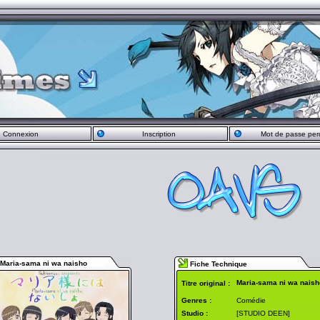
Connexion
Inscription
Mot de passe per
Maria-sama ni wa naisho
Fiche Technique
Maria-sama ni wa naish
Titre original :
Genres :
Comédie
Studio :
[STUDIO DEEN]