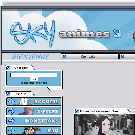
Connexion
Chercher
Recherche avancée
Le site
Otona joshi no anime Time