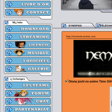
Mï¿½dia
SYNOPSIS
TÉLÉCH
http://nemesis-anime.com
ï¿½changes
Otona joshi no anime Time OA