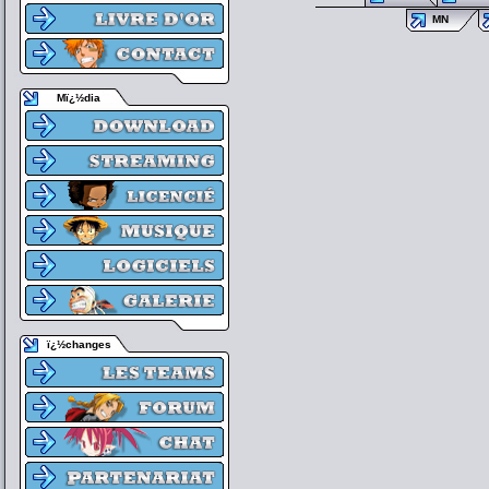
MN
Mï¿½dia
ï¿½changes