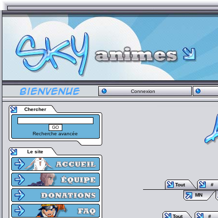
Connexion
Chercher
Recherche avancée
Le site
Tout
#
MN
Tout
#