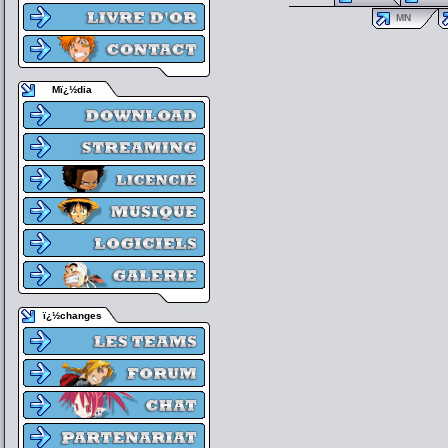
MN
Mï¿½dia
ï¿½changes