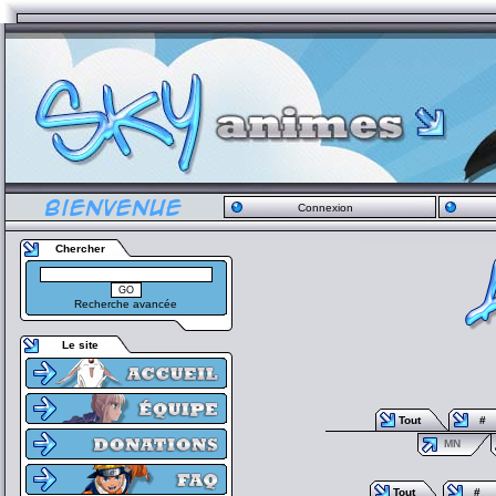
Connexion
Chercher
Recherche avancée
Le site
Tout
#
MN
Tout
#