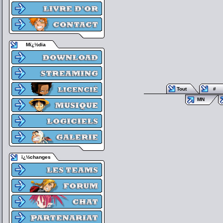
Mï¿½dia
Tout
#
MN
ï¿½changes