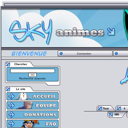
Connexion
Chercher
Recherche avancée
Le site
Tout
#
MN