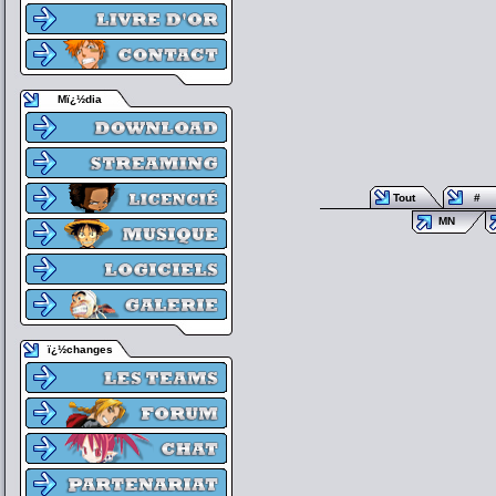
Mï¿½dia
Tout
#
MN
ï¿½changes