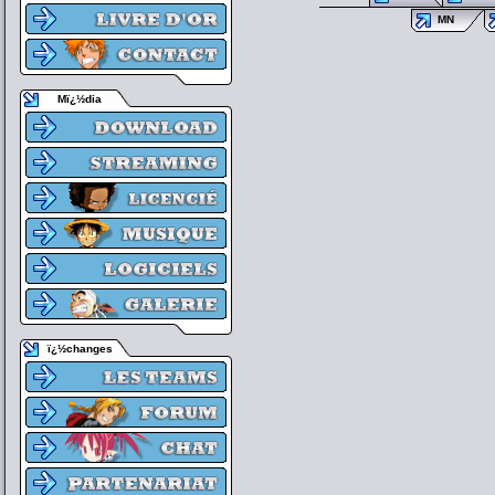
MN
Mï¿½dia
ï¿½changes