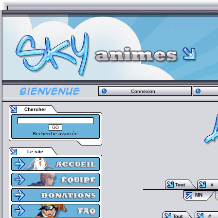
Connexion
Chercher
Recherche avancée
Le site
Tout
#
MN
Tout
#