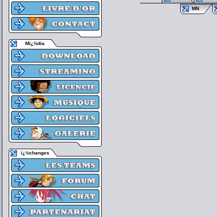
MN
Mï¿½dia
ï¿½changes