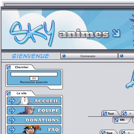
Connexion
Chercher
Recherche avancée
Le site
Tout
#
MN
Tout
#