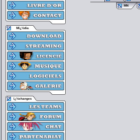
MN
Mï¿½dia
ï¿½changes