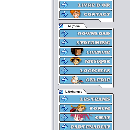
Mï¿½dia
ï¿½changes