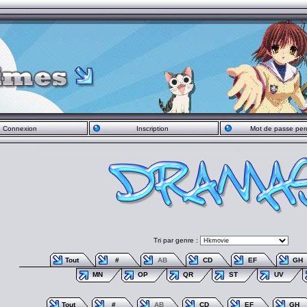
Connexion
Inscription
Mot de passe per
Tri par genre :
Tout
#
AB
CD
EF
GH
MN
OP
QR
ST
UV
Tout
#
AB
CD
EF
GH