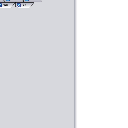
WX
YZ