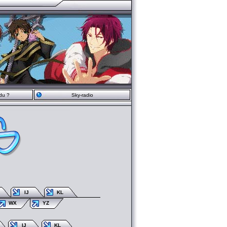
du ?
Sky-radio
IJ
KL
WX
YZ
IJ
KL