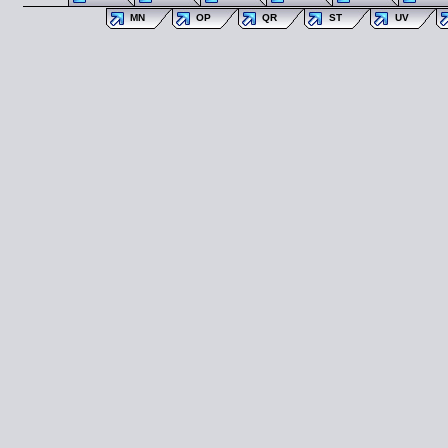
MN
OP
QR
ST
UV